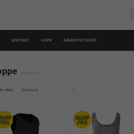
KONTAKT
GDPR
BÆREDYGTIGHED
oppe
(2 produkter)
ér efter: