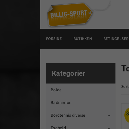
FORSIDE
BUTIKKEN
BETINGELSER
T
Kategorier
Sort
Bolde
Badminton
Bordtennis diverse

Fodbold
