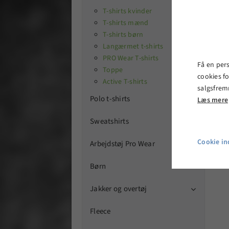
T-shirts kvinder
T-shirts mænd
T-shirts børn
Langærmet t-shirts
PRO Wear T-shirts
Få en per
Toppe
cookies fo
Active T-shirts
salgsfrem
Polo t-shirts
Læs mere

Sweatshirts

Cookie ind
Arbejdstøj Pro Wear

Børn

Jakker og overtøj

Fleece