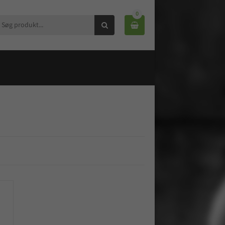
0

