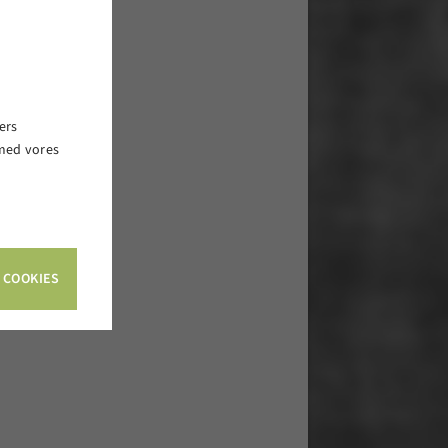
ers
 med vores
.
 COOKIES