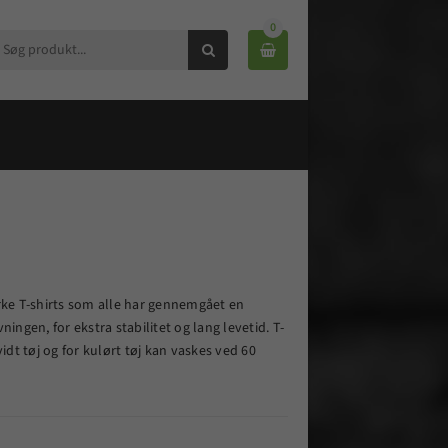
0


ærke T-shirts som alle har gennemgået en
ngen, for ekstra stabilitet og lang levetid. T-
vidt tøj og for kulørt tøj kan vaskes ved 60