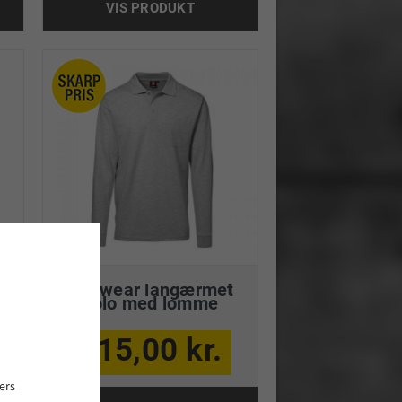
VIS PRODUKT
t
Pro wear langærmet
polo med lomme
215,00 kr.
ers