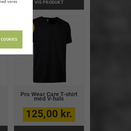
 med vores
VIS PRODUKT
.
 COOKIES
e
Pro Wear Care T-shirt
med V-hals
125,00 kr.