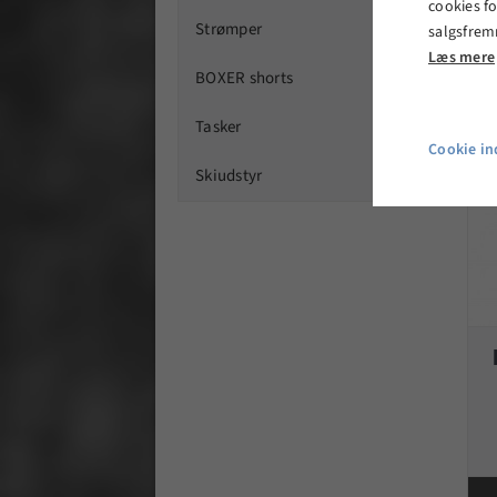
cookies fo
Strømper
salgsfrem
Læs mere
BOXER shorts
Tasker
Cookie ind
Skiudstyr
