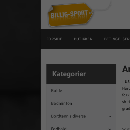
FORSIDE
BUTIKKEN
BETINGELSER
A
Kategorier
- US
Hård
Bolde
fork
shir
Badminton
grad
Bordtennis diverse

Fodbold
Sort
