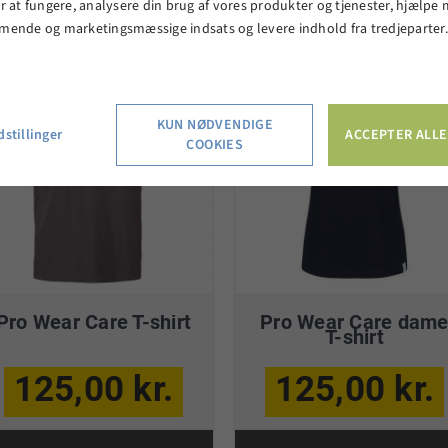
r at fungere, analysere din brug af vores produkter og tjenester, hjælpe
VIS PRODUKT
VIS PRODUKT
mende og marketingsmæssige indsats og levere indhold fra tredjeparter
KUN NØDVENDIGE
stillinger
ACCEPTER ALLE
COOKIES
Pro Wear Care T-shirt
Pro Wear Care dam
T-shirt
125,00 kr.
125,00 kr.