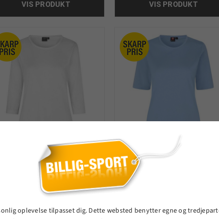
VIS PRODUKT
VIS PRODUKT
Pro Wear lady T-shirt
Pro Wear lady T-shir
3/4-ærmet
1/2-ærmet
115,00 kr.
110,00 kr.
sonlig oplevelse tilpasset dig. Dette websted benytter egne og tredjepart