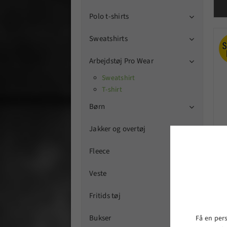
Polo t-shirts

Sweatshirts

Arbejdstøj Pro Wear

Sweatshirt
T-shirt
Børn

Jakker og overtøj

Fleece
Veste
Fritids tøj
Bukser
Få en per