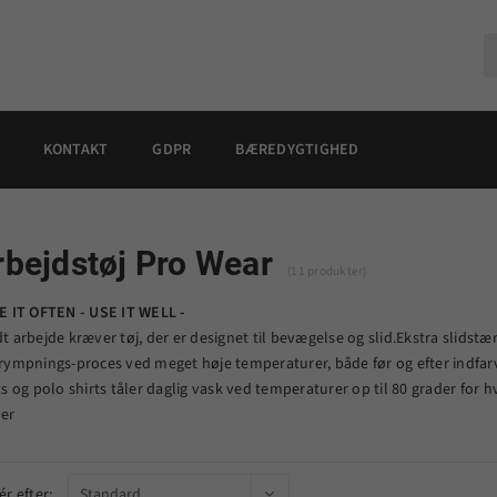
KONTAKT
GDPR
BÆREDYGTIGHED
rbejdstøj Pro Wear
(11 produkter)
E IT OFTEN - USE IT WELL -
t arbejde kræver tøj, der er designet til bevægelse og slid.Ekstra slidst
rympnings-proces ved meget høje temperaturer, både før og efter indfarvni
ts og polo shirts tåler daglig vask ved temperaturer op til 80 grader for h
er
ér efter: