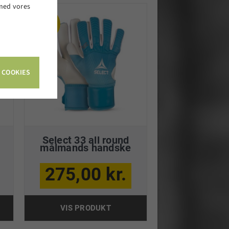
 med vores
.
 COOKIES
Select 33 all round
målmands handske
275,00 kr.
VIS PRODUKT