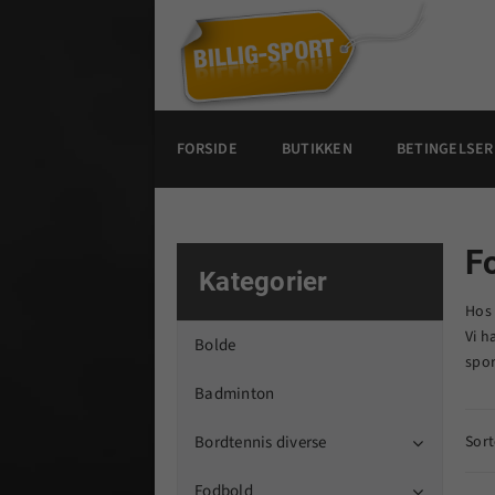
FORSIDE
BUTIKKEN
BETINGELSER
F
Kategorier
Hos
Vi h
Bolde
spor
Badminton
Bordtennis diverse
Sort

Fodbold
