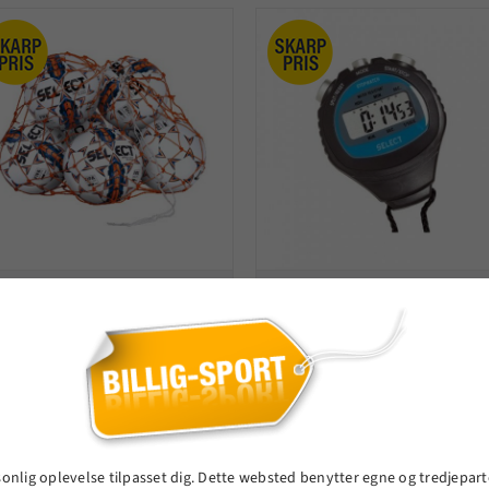
Select boldnet 14 -16
Select stopur
bolde
60,00 kr.
150,00 kr.
VIS PRODUKT
VIS PRODUKT
sonlig oplevelse tilpasset dig. Dette websted benytter egne og tredjepart