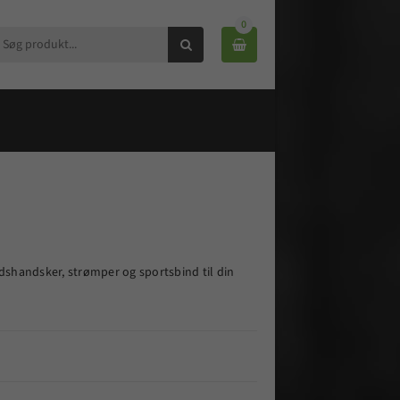
0


dshandsker, strømper og sportsbind til din