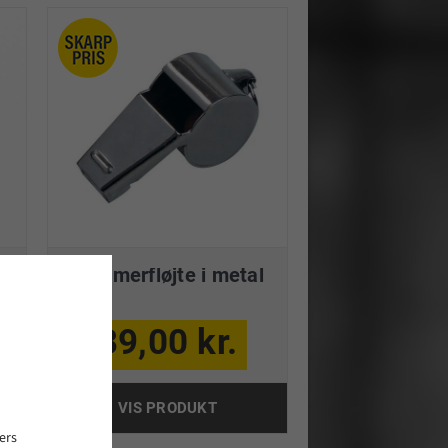
Dommerfløjte i metal
39,00 kr.
VIS PRODUKT
ers