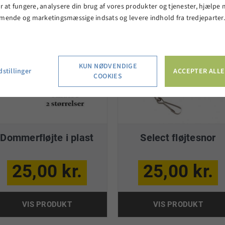
r at fungere, analysere din brug af vores produkter og tjenester, hjælpe
mende og marketingsmæssige indsats og levere indhold fra tredjeparter
KUN NØDVENDIGE
stillinger
ACCEPTER ALLE
COOKIES
Dommerfløjte i plast
Select fløjtesnor
25,00 kr.
25,00 kr.
VIS PRODUKT
VIS PRODUKT