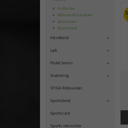
Fodbolde
Målmands handsker
Sportscare
Sportsbind
Håndbold

Løb

Padel tennis

Svømning

STIGA Rebounder
Sportsbind

Sportscare
Sports rekvisitter