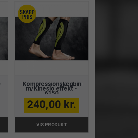
s
Kompressionslægbind
m/Kinesio effekt -
6150
240,00 kr.
VIS PRODUKT