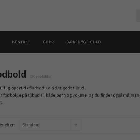
KONTAKT
GDPR
BÆREDYGTIGHED
odbold
(30 produkter)
Billig-sport.dk
finder du altid et godt tilbud.
ar fodbolde på tilbud til både børn og voksne, og du finder også målman
t.
ér efter: