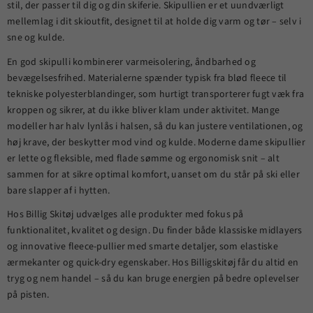
stil, der passer til dig og din skiferie. Skipullien er et uundværligt
mellemlag i dit skioutfit, designet til at holde dig varm og tør – selv i
sne og kulde.
En god skipulli kombinerer varmeisolering, åndbarhed og
bevægelsesfrihed. Materialerne spænder typisk fra blød fleece til
tekniske polyesterblandinger, som hurtigt transporterer fugt væk fra
kroppen og sikrer, at du ikke bliver klam under aktivitet. Mange
modeller har halv lynlås i halsen, så du kan justere ventilationen, og
høj krave, der beskytter mod vind og kulde. Moderne dame skipullier
er lette og fleksible, med flade sømme og ergonomisk snit – alt
sammen for at sikre optimal komfort, uanset om du står på ski eller
bare slapper af i hytten.
Hos Billig Skitøj udvælges alle produkter med fokus på
funktionalitet, kvalitet og design. Du finder både klassiske midlayers
og innovative fleece-pullier med smarte detaljer, som elastiske
ærmekanter og quick-dry egenskaber. Hos Billigskitøj får du altid en
tryg og nem handel – så du kan bruge energien på bedre oplevelser
på pisten.