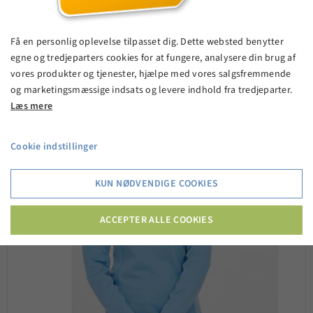
299,95 kr.
Få en personlig oplevelse tilpasset dig. Dette websted benytter
egne og tredjeparters cookies for at fungere, analysere din brug af
VIS PRODUKT
vores produkter og tjenester, hjælpe med vores salgsfremmende
og marketingsmæssige indsats og levere indhold fra tredjeparter.
Læs mere
Cookie indstillinger
KUN NØDVENDIGE COOKIES
ACCEPTER ALLE COOKIES