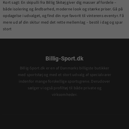
Kort sagt: En skipulli fra Billig Skitøj giver dig masser af fordele –
både isolering og åndbarhed, moderne look og stærke priser. Gå på
opdagelse i udvalget, og find din nye favorit til vinterens eventyr. Få
mere ud af din skitur med det rette mellemlag – bestil i dag og spar
stort
Billig-Sport.dk
Billig-Sport.dk er en af Danmarks billigste butikker
med sportstøj og med et stort udvalg af specialvarer
indenfor mange forskellige sportsgrene. Derudover
sælger vi også profiltøj til både private og
virksomheder.