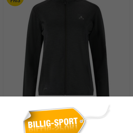
Whistler Juice dame waffle FZ midlayer -
Sort