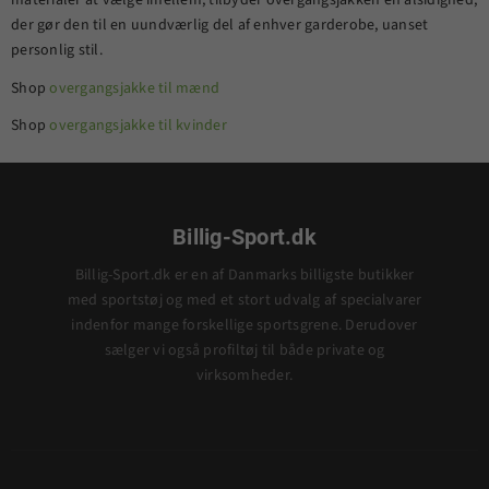
materialer at vælge imellem, tilbyder overgangsjakken en alsidighed,
der gør den til en uundværlig del af enhver garderobe, uanset
personlig stil.
Shop
overgangsjakke til mænd
Shop
overgangsjakke til kvinder
Billig-Sport.dk
Billig-Sport.dk er en af Danmarks billigste butikker
med sportstøj og med et stort udvalg af specialvarer
indenfor mange forskellige sportsgrene. Derudover
sælger vi også profiltøj til både private og
virksomheder.