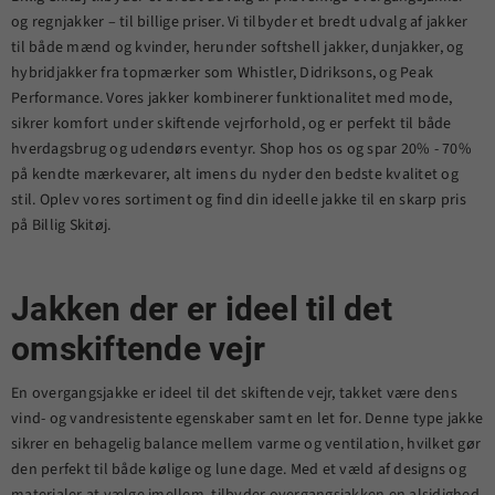
og regnjakker – til billige priser. Vi tilbyder et bredt udvalg af jakker
til både mænd og kvinder, herunder softshell jakker, dunjakker, og
hybridjakker fra topmærker som Whistler, Didriksons, og Peak
Performance. Vores jakker kombinerer funktionalitet med mode,
sikrer komfort under skiftende vejrforhold, og er perfekt til både
hverdagsbrug og udendørs eventyr. Shop hos os og spar 20% - 70%
på kendte mærkevarer, alt imens du nyder den bedste kvalitet og
stil. Oplev vores sortiment og find din ideelle jakke til en skarp pris
på Billig Skitøj.
Jakken der er ideel til det
omskiftende vejr
En overgangsjakke er ideel til det skiftende vejr, takket være dens
vind- og vandresistente egenskaber samt en let for. Denne type jakke
sikrer en behagelig balance mellem varme og ventilation, hvilket gør
den perfekt til både kølige og lune dage. Med et væld af designs og