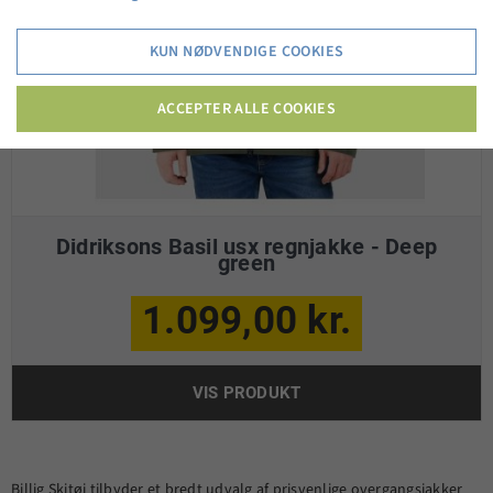
KUN NØDVENDIGE COOKIES
ACCEPTER ALLE COOKIES
Didriksons Basil usx regnjakke - Deep
green
1.099,00 kr.
VIS PRODUKT
Billig Skitøj tilbyder et bredt udvalg af prisvenlige overgangsjakker