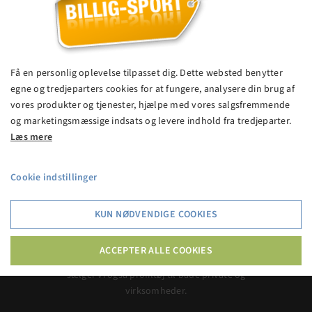
Fleece Earbags/ørevarmer
100,00 kr.
Få en personlig oplevelse tilpasset dig. Dette websted benytter
egne og tredjeparters cookies for at fungere, analysere din brug af
vores produkter og tjenester, hjælpe med vores salgsfremmende
VIS PRODUKT
og marketingsmæssige indsats og levere indhold fra tredjeparter.
Læs mere
Cookie indstillinger
Billig-Sport.dk
KUN NØDVENDIGE COOKIES
Billig-Sport.dk er en af Danmarks billigste butikker
med sportstøj og med et stort udvalg af specialvarer
ACCEPTER ALLE COOKIES
indenfor mange forskellige sportsgrene. Derudover
sælger vi også profiltøj til både private og
virksomheder.