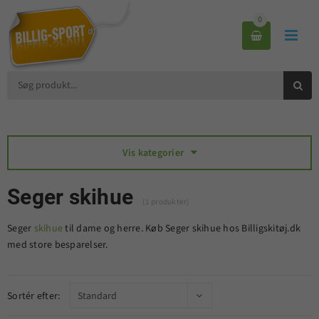
0



Vis kategorier

Seger skihue
(1 produkter)
Seger
skihue
til dame og herre. Køb Seger skihue hos Billigskitøj.dk
med store besparelser.
Sortér efter: