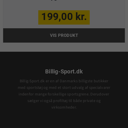
199,00 kr.
VIS PRODUKT
Billig-Sport.dk
Billig-Sport.dk er en af Danmarks billigste butikker
med sportstøj og med et stort udvalg af specialvarer
indenfor mange forskellige sportsgrene. Derudover
sælger vi også profiltøj til både private og
virksomheder.