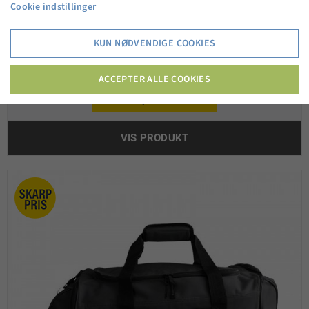
Cookie indstillinger
KUN NØDVENDIGE COOKIES
Endurance boxershorts - 3 pak multifarvet
ACCEPTER ALLE COOKIES
150,00 kr.
VIS PRODUKT