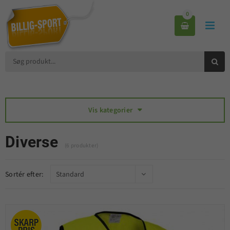
0



Vis kategorier

Diverse
(6 produkter)
Sortér efter: