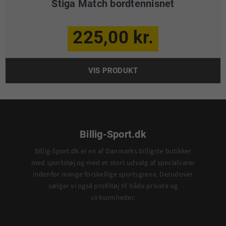
Stiga Match bordtennisnet
225,00 kr.
VIS PRODUKT
Billig-Sport.dk
Billig-Sport.dk er en af Danmarks billigste butikker
med sportstøj og med et stort udvalg af specialvarer
indenfor mange forskellige sportsgrene. Derudover
sælger vi også profiltøj til både private og
virksomheder.