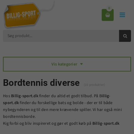
0



Vis kategorier

Bordtennis diverse
(10 produkter)
Hos
Billig-sport.dk
finder du altid et godt tilbud. På B
illig-
sport.dk
finder du forskellige bats og bolde - der er til både
nybegynderen og til den mere krævende spiller. Vi har også mini
bordtennisborde.
Kig forbi og bliv inspireret og gør et godt køb på
Billig-sport.dk