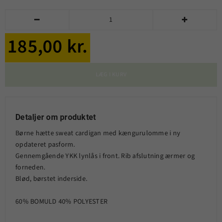


185,00 kr.
LÆG I KURV
Detaljer om produktet
Børne hætte sweat cardigan med kængurulomme i ny
opdateret pasform.
Gennemgående YKK lynlås i front. Rib afslutning ærmer og
forneden.
Blød, børstet inderside.
60% BOMULD 40% POLYESTER