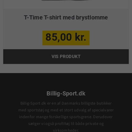
T-Time T-shirt med brystlomme
85,00 kr.
VIS PRODUKT
Billig-Sport.dk
Billig-Sport.dk er en af Danmarks billigste butikker
med sportstøj og med et stort udvalg af specialvarer
indenfor mange forskellige sportsgrene. Derudover
sælger vi også profiltøj til både private og
virksomheder.